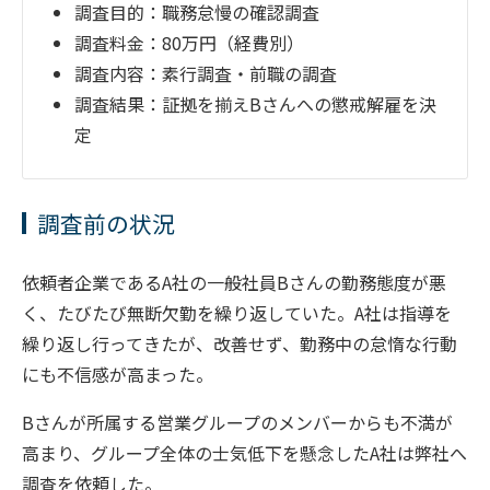
調査目的：職務怠慢の確認調査
調査料金：80万円（経費別）
調査内容：素行調査・前職の調査
調査結果：証拠を揃えBさんへの懲戒解雇を決
定
調査前の状況
依頼者企業であるA社の一般社員Bさんの勤務態度が悪
く、たびたび無断欠勤を繰り返していた。A社は指導を
繰り返し行ってきたが、改善せず、勤務中の怠惰な行動
にも不信感が高まった。
Bさんが所属する営業グループのメンバーからも不満が
高まり、グループ全体の士気低下を懸念したA社は弊社へ
調査を依頼した。